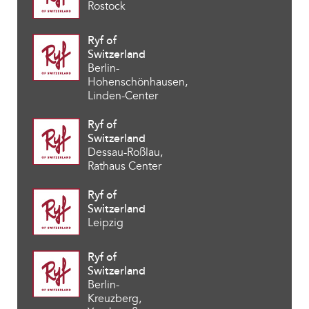
Rostock
Ryf of
Switzerland
Berlin-
Hohenschönhausen,
Linden-Center
Ryf of
Switzerland
Dessau-Roßlau,
Rathaus Center
Ryf of
Switzerland
Leipzig
Ryf of
Switzerland
Berlin-
Kreuzberg,