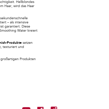
chtigkeit. Hellblondes
em Haar, wird das Haar
t sekundenschnelle
ert – als intensive
st garantiert. Diese
 Smoothing Water kreiert
inish-Produkte
setzen
, texturiert und
n großartigen Produkten