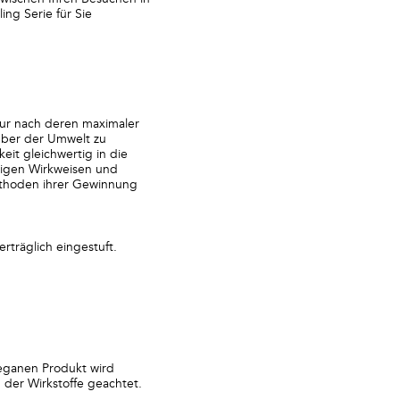
ing Serie für Sie
nur nach deren maximaler
nüber der Umwelt zu
eit gleichwertig in die
rtigen Wirkweisen und
Methoden ihrer Gewinnung
rträglich eingestuft.
veganen Produkt wird
der Wirkstoffe geachtet.