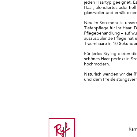
jeden Haartyp geeignet. Es
Haar, blondiertes oder hel
glanzvoller und erhält eine
Neu im Sortiment ist unse
Tiefenpflege für Ihr Haar. 
Pflegebehandlung – auf wun
auszuspülende Pflege hat e
Traumhaare in 10 Sekunde
Für jedes Styling bieten di
schönes Haar perfekt in Sze
hochmodern.
Natürlich wenden wir die RY
und dem Preisleistungsverh
Karr