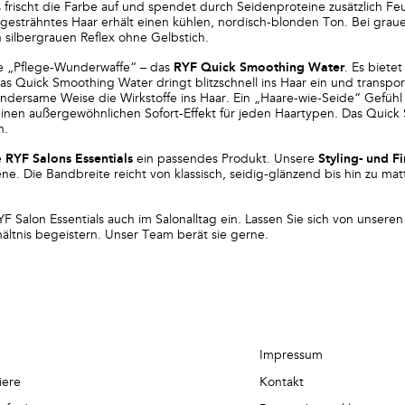
 frischt die Farbe auf und spendet durch Seidenproteine zusätzlich Feu
l gesträhntes Haar erhält einen kühlen, nordisch-blonden Ton. Bei grau
n silbergrauen Reflex ohne Gelbstich.
re „Pflege-Wunderwaffe“ – das
RYF Quick Smoothing Water
. Es biete
Das Quick Smoothing Water dringt blitzschnell ins Haar ein und transporti
dersame Weise die Wirkstoffe ins Haar. Ein „Haare-wie-Seide“ Gefühl i
inen außergewöhnlichen Sofort-Effekt für jeden Haartypen. Das Quick
n.
e
RYF Salons Essentials
ein passendes Produkt. Unsere
Styling- und F
ne. Die Bandbreite reicht von klassisch, seidig-glänzend bis hin zu matt
F Salon Essentials auch im Salonalltag ein. Lassen Sie sich von unsere
ältnis begeistern. Unser Team berät sie gerne.
Impressum
iere
Kontakt