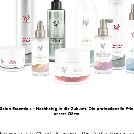
alon Essentials – Nachhaltig in die Zukunft. Die professionelle Pfle
unsere Gäste.
leistungen gibt es RYF auch „für zuhause“. Damit Sie Ihre Haare auch 