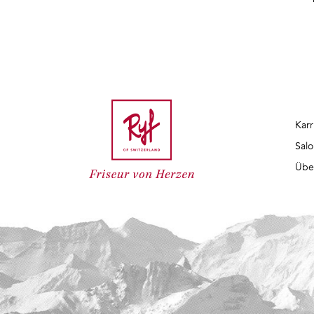
Karr
Salo
Übe