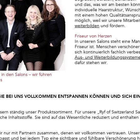
und das, was wir am besten könn
individuelle Haarstruktur, Wünsc
mit einem hohen Qualitätsanspru
möglich, weil wir unsere Mitarbe
weiterbilden
und fördern.
Friseur von Herzen
In unseren Salons steht eine Man
Friseur ist. Menschen verschöne
sich kontinuierlich fachlich verb
Aus- und Weiterbildungssystem
dafür stehen wir.
in den Salons – wir führen
us
 SIE BEI UNS VOLLKOMMEN ENTSPANNEN KÖNNEN UND SICH EI
ern ständig unser Produktsortiment. Für unsere „Ryf of Switzerland S
iche Inhaltsstoffe. Sie sind auf das Wesentliche reduziert und enthalten
ir nur mit Partnern zusammen, denen wir vollkommen vertrauen. Unser
passt und bei jedem Typ eine sichtbare und fühlbare Verschönerung he