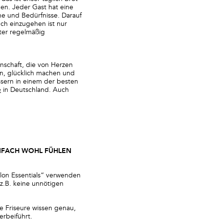
en. Jeder Gast hat eine
he und Bedürfnisse. Darauf
ch einzugehen ist nur
iter regelmäßig
nschaft, die von Herzen
rn, glücklich machen und
essern in einem der besten
e
in Deutschland. Auch
NFACH WOHL FÜHLEN
alon Essentials“ verwenden
 z.B. keine unnötigen
e Friseure wissen genau,
rbeiführt.