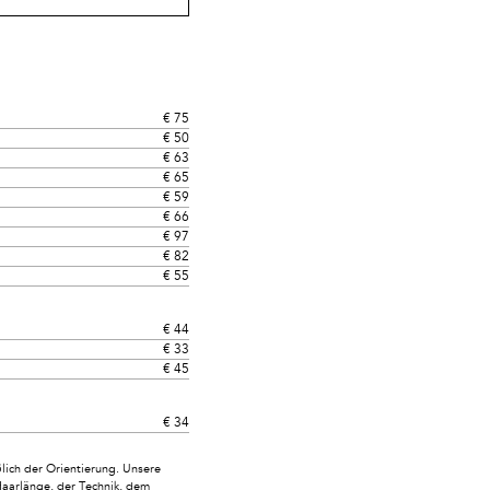
€ 75
€ 50
€ 63
€ 65
€ 59
€ 66
€ 97
€ 82
€ 55
€ 44
€ 33
€ 45
€ 34
ich der Orientierung. Unsere
Haarlänge, der Technik, dem