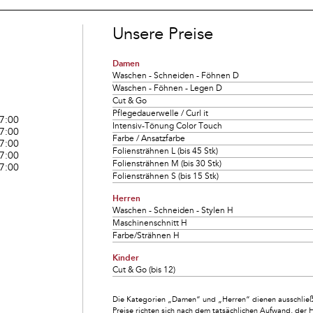
Unsere Preise
Damen
Waschen - Schneiden - Föhnen D
Waschen - Föhnen - Legen D
Cut & Go
Pflegedauerwelle / Curl it
17:00
Intensiv-Tönung Color Touch
17:00
Farbe / Ansatzfarbe
17:00
Foliensträhnen L (bis 45 Stk)
17:00
Foliensträhnen M (bis 30 Stk)
17:00
Foliensträhnen S (bis 15 Stk)
Herren
Waschen - Schneiden - Stylen H
Maschinenschnitt H
Farbe/Strähnen H
Kinder
Cut & Go (bis 12)
Die Kategorien „Damen“ und „Herren“ dienen ausschließl
Preise richten sich nach dem tatsächlichen Aufwand, der 