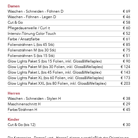
Damen
Waschen - Schneiden - Föhnen D
€ 69
Waschen - Föhnen - Legen D
€ 46
Cut & Go
€ 58
Pflegedauerwelle / Curl it
€ 60
Intensiv-Tönung Color Touch
€ 52
Farbe / Ansatzfarbe
€ 61
Foliensträhnen L (bis 45 Stk)
€ 85
Foliensträhnen M (bis 30 Stk)
€ 75
Foliensträhnen S (bis 15 Stk)
€ 51
Glow Lights Paket S (bis 15 Folien, inkl. Gloss&Wellaplex)
€ 90
Glow Lights Paket M (bis 30 Folien, inkl. Gloss&Wellaplex)
€ 124
Glow Lights Paket L (bis 45 Folien, inkl. Gloss&Wellaplex)
€ 143
Glow Lights Paket XL (bis 60 Folien, inkl. Gloss&Wellaplex)
€ 173
Glow Lights Paket XXL (bis 80 Folien, inkl. Gloss&Wellaplex)
€ 203
Herren
Waschen - Schneiden - Stylen H
€ 38
Maschinenschnitt H
€ 29
Farbe/Strähnen H
€ 45
Kinder
Cut & Go (bis 12)
€ 30
Die Kategorien „Damen“ und „Herren“ dienen ausschließlich der Orientierung.