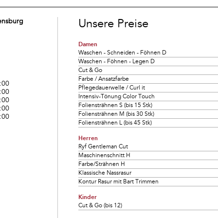
Unsere Preise
ensburg
Damen
Waschen - Schneiden - Föhnen D
Waschen - Föhnen - Legen D
Cut & Go
Farbe / Ansatzfarbe
:00
Pflegedauerwelle / Curl it
:00
Intensiv-Tönung Color Touch
:00
Foliensträhnen S (bis 15 Stk)
:00
Foliensträhnen M (bis 30 Stk)
:00
Foliensträhnen L (bis 45 Stk)
Herren
Ryf Gentleman Cut
Maschinenschnitt H
Farbe/Strähnen H
Klassische Nassrasur
Kontur Rasur mit Bart Trimmen
Kinder
Cut & Go (bis 12)