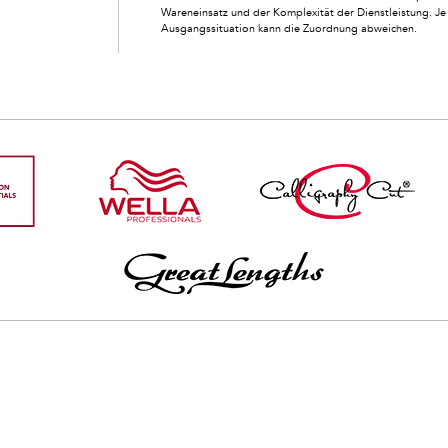
Wareneinsatz und der Komplexität der Dienstleistung. Je 
Ausgangssituation kann die Zuordnung abweichen.