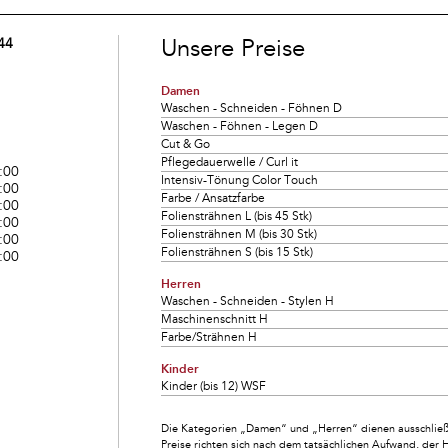
Unsere Preise
44
Damen
Waschen - Schneiden - Föhnen D
Waschen - Föhnen - Legen D
Cut & Go
Pflegedauerwelle / Curl it
:00
Intensiv-Tönung Color Touch
:00
Farbe / Ansatzfarbe
:00
Foliensträhnen L (bis 45 Stk)
:00
Foliensträhnen M (bis 30 Stk)
:00
Foliensträhnen S (bis 15 Stk)
:00
Herren
Waschen - Schneiden - Stylen H
Maschinenschnitt H
Farbe/Strähnen H
Kinder
Kinder (bis 12) WSF
Die Kategorien „Damen“ und „Herren“ dienen ausschließl
Preise richten sich nach dem tatsächlichen Aufwand, der 