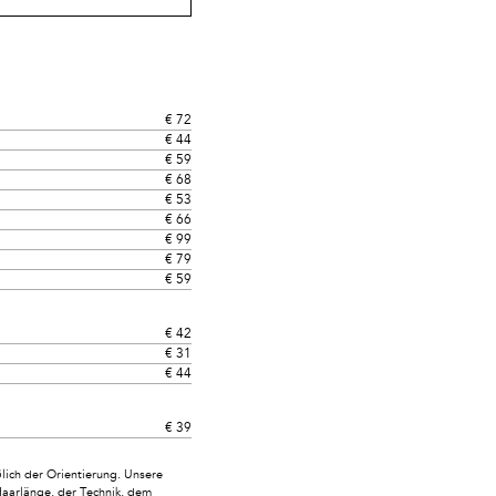
€ 72
€ 44
€ 59
€ 68
€ 53
€ 66
€ 99
€ 79
€ 59
€ 42
€ 31
€ 44
€ 39
ich der Orientierung. Unsere
Haarlänge, der Technik, dem