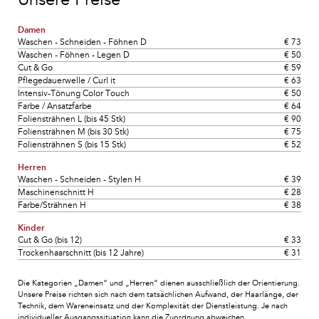
Damen
Waschen - Schneiden - Föhnen D
€ 73
Waschen - Föhnen - Legen D
€ 50
Cut & Go
€ 59
Pflegedauerwelle / Curl it
€ 63
Intensiv-Tönung Color Touch
€ 50
Farbe / Ansatzfarbe
€ 64
Foliensträhnen L (bis 45 Stk)
€ 90
Foliensträhnen M (bis 30 Stk)
€ 75
Foliensträhnen S (bis 15 Stk)
€ 52
Herren
Waschen - Schneiden - Stylen H
€ 39
Maschinenschnitt H
€ 28
Farbe/Strähnen H
€ 38
Kinder
Cut & Go (bis 12)
€ 33
Trockenhaarschnitt (bis 12 Jahre)
€ 31
Die Kategorien „Damen“ und „Herren“ dienen ausschließlich der Orientierung.
Unsere Preise richten sich nach dem tatsächlichen Aufwand, der Haarlänge, der
Technik, dem Wareneinsatz und der Komplexität der Dienstleistung. Je nach
individueller Ausgangssituation kann die Zuordnung abweichen.