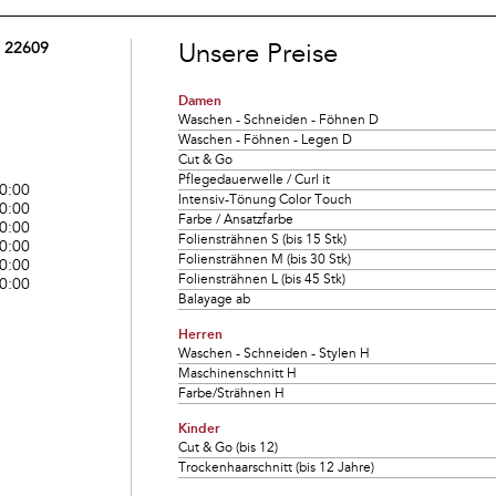
Unsere Preise
, 22609
Damen
Waschen - Schneiden - Föhnen D
Waschen - Föhnen - Legen D
Cut & Go
Pflegedauerwelle / Curl it
20:00
Intensiv-Tönung Color Touch
20:00
Farbe / Ansatzfarbe
20:00
Foliensträhnen S (bis 15 Stk)
20:00
Foliensträhnen M (bis 30 Stk)
20:00
Foliensträhnen L (bis 45 Stk)
20:00
Balayage ab
Herren
Waschen - Schneiden - Stylen H
Maschinenschnitt H
Farbe/Strähnen H
Kinder
Cut & Go (bis 12)
Trockenhaarschnitt (bis 12 Jahre)