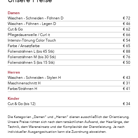
Damen
Waschen - Schneiden - Föhnen D
€ 72
Waschen - Föhnen - Legen D
€ 46
Cut & Go
€ 62
Pflegedauerwelle / Curl it
€ 66
Intensiv-Tönung Color Touch
€ 54
Farbe / Ansatzfarbe
€ 65
Foliensträhnen L (bis 45 Stk)
€ 88
Foliensträhnen M (bis 30 Stk)
€ 76
Foliensträhnen S (bis 15 Stk)
€ 50
Herren
Waschen - Schneiden - Stylen H
€ 43
Maschinenschnitt H
€ 31
Farbe/Strähnen H
€ 41
Kinder
Cut & Go (bis 12)
€ 34
Die Kategorien „Damen“ und „Herren“ dienen ausschließlich der Orientierung.
Unsere Preise richten sich nach dem tatsächlichen Aufwand, der Haarlänge, der
Technik, dem Wareneinsatz und der Komplexität der Dienstleistung. Je nach
individueller Ausgangssituation kann die Zuordnung abweichen.