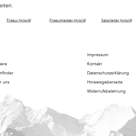
eiten:
Friseur (m/w/d)
Friseurmeister (m/w/d)
Salonleiter (m/w/d)
Impressum
iere
Kontakt
nfinder
Datenschutzerklärung
r uns
Hinweisgeberseite
Widerrufsbelehrung