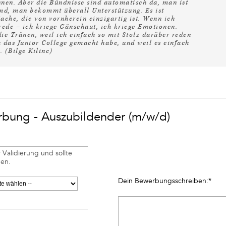
nnen. Aber die Bündnisse sind automatisch da, man ist
emd, man bekommt überall Unterstützung. Es ist
Sache, die von vornherein einzigartig ist. Wenn ich
 rede – ich kriege Gänsehaut, ich kriege Emotionen.
e Tränen, weil ich einfach so mit Stolz darüber reden
h das Junior College gemacht habe, und weil es einfach
.
(Bilge Kilinc)
bung - Auszubildender (m/w/d)
 Validierung und sollte
den.
Dein Bewerbungsschreiben:
*