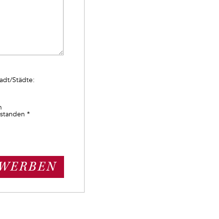
adt/Städte:
n
standen *