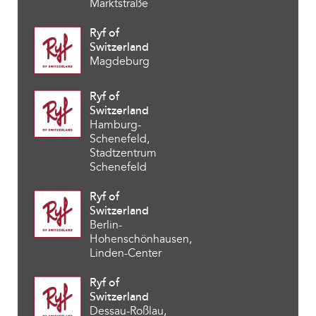
Marktstraße
Ryf of
Switzerland
Magdeburg
Ryf of
Switzerland
Hamburg-
Schenefeld,
Stadtzentrum
Schenefeld
Ryf of
Switzerland
Berlin-
Hohenschönhausen,
Linden-Center
Ryf of
Switzerland
Dessau-Roßlau,