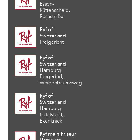
Essen-
Rüttenscheid,
Rosastraße
Ryf of
Switzerland
Freigericht
Ryf of
Switzerland
Hamburg-
Bergedorf,
Weidenbaumsweg
Ryf of
Switzerland
Hamburg-
Eidelstedt,
Ekenknick
Ryf mein Friseur