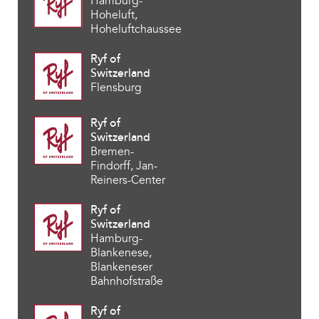
Hamburg-
Hoheluft,
Hoheluftchaussee
Ryf of
Switzerland
Flensburg
Ryf of
Switzerland
Bremen-
Findorff, Jan-
Reiners-Center
Ryf of
Switzerland
Hamburg-
Blankenese,
Blankeneser
Bahnhofstraße
Ryf of